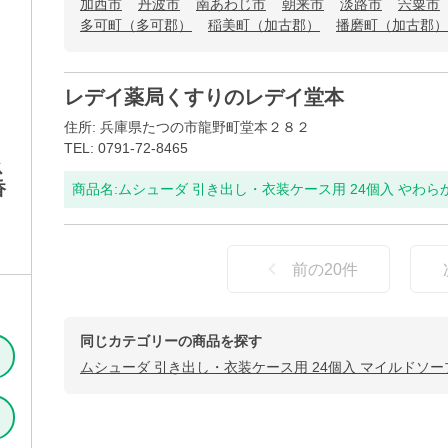
加西市
丹波市
南あわじ市
朝来市
淡路市
宍粟市
多可町（多可郡）
稲美町（加古郡）
播磨町（加古郡）
レデイ薬局くすりのレデイ堂本
住所: 兵庫県たつの市龍野町堂本２８２
TEL: 0791-72-8465
ス
香
商品名:
ムシューダ 引き出し・衣装ケース用 24個入 やわ
前の
20
件
同じカテゴリーの商品を探す
ムシューダ 引き出し・衣装ケース用 24個入 マイルドソ