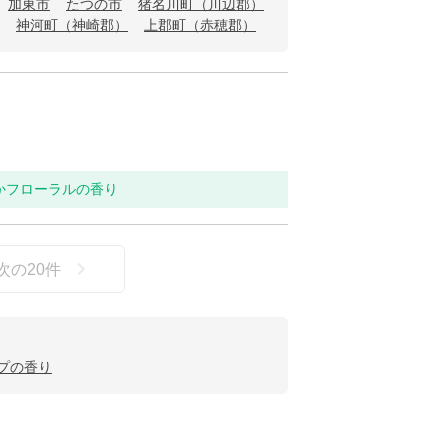
加東市
たつの市
猪名川町（川辺郡）
神河町（神崎郡）
上郡町（赤穂郡）
らかフローラルの香り
次の
20
件
ープの香り