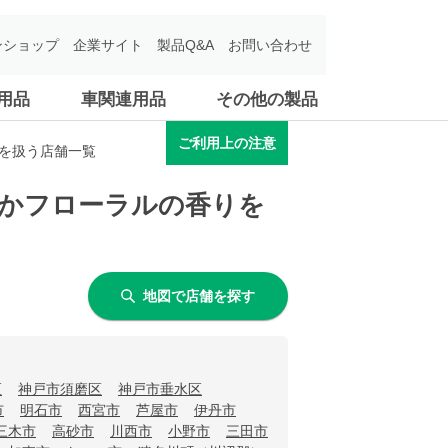
ンショップ
企業サイト
製品Q&A
お問い合わせ
用品
車関連用品
その他の製品
ご利用上の注意
りを扱う店舗一覧
らかフローラルの香りを
地図で店舗を探す
区
神戸市須磨区
神戸市垂水区
市
明石市
西宮市
芦屋市
伊丹市
三木市
高砂市
川西市
小野市
三田市