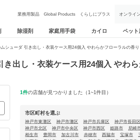
業務用製品
Global Products
くらしにプラス
オンライ
剤
除湿剤
家庭用手袋
カイロ
ペット
ムシューダ 引き出し・衣装ケース用24個入 やわらかフローラルの香
引き出し・衣装ケース用24個入 やわ
1
件
の店舗が見つかりました
（1~1件目）
市区町村を選ぶ
神戸市東灘区
神戸市灘区
神戸市兵庫区
神戸市長田
神戸市北区
神戸市中央区
神戸市西区
姫路市
尼崎
相生市
豊岡市
加古川市
赤穂市
西脇市
宝塚市