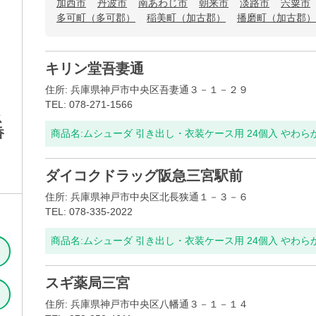
加西市
丹波市
南あわじ市
朝来市
淡路市
宍粟市
多可町（多可郡）
稲美町（加古郡）
播磨町（加古郡）
キリン堂吾妻通
住所: 兵庫県神戸市中央区吾妻通３－１－２９
TEL: 078-271-1566
ス
香
商品名:
ムシューダ 引き出し・衣装ケース用 24個入 やわ
ダイコクドラッグ阪急三宮駅前
住所: 兵庫県神戸市中央区北長狭通１－３－６
TEL: 078-335-2022
商品名:
ムシューダ 引き出し・衣装ケース用 24個入 やわ
スギ薬局三宮
住所: 兵庫県神戸市中央区八幡通３－１－１４