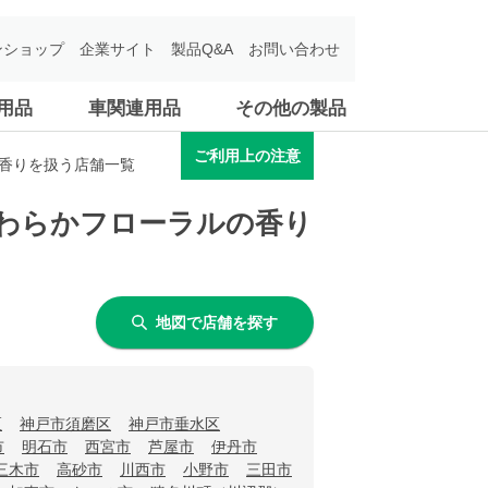
ンショップ
企業サイト
製品Q&A
お問い合わせ
用品
車関連用品
その他の製品
ご利用上の注意
の香りを扱う店舗一覧
やわらかフローラルの香り
地図で店舗を探す
区
神戸市須磨区
神戸市垂水区
市
明石市
西宮市
芦屋市
伊丹市
三木市
高砂市
川西市
小野市
三田市