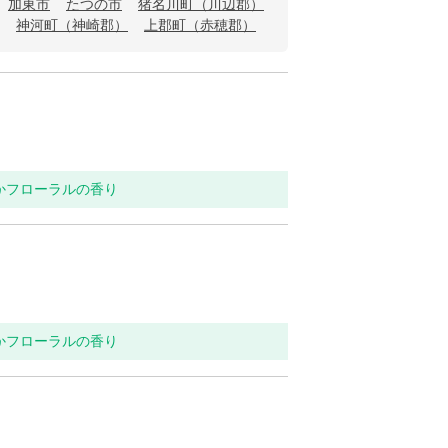
加東市
たつの市
猪名川町（川辺郡）
神河町（神崎郡）
上郡町（赤穂郡）
らかフローラルの香り
らかフローラルの香り