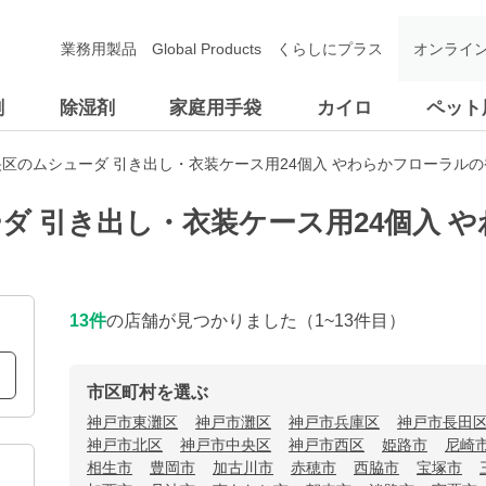
業務用製品
Global Products
くらしにプラス
オンライ
剤
除湿剤
家庭用手袋
カイロ
ペット
区のムシューダ 引き出し・衣装ケース用24個入 やわらかフローラル
ダ 引き出し・衣装ケース用24個入 
13
件
の店舗が見つかりました
（1~13件目）
市区町村を選ぶ
神戸市東灘区
神戸市灘区
神戸市兵庫区
神戸市長田
神戸市北区
神戸市中央区
神戸市西区
姫路市
尼崎
相生市
豊岡市
加古川市
赤穂市
西脇市
宝塚市