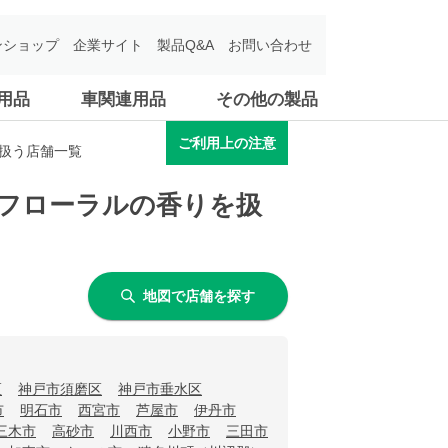
ンショップ
企業サイト
製品Q&A
お問い合わせ
用品
車関連用品
その他の製品
ご利用上の注意
を扱う店舗一覧
かフローラルの香りを扱
地図で店舗を探す
区
神戸市須磨区
神戸市垂水区
市
明石市
西宮市
芦屋市
伊丹市
三木市
高砂市
川西市
小野市
三田市