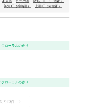
加東市
たつの市
猪名川町（川辺郡）
神河町（神崎郡）
上郡町（赤穂郡）
らかフローラルの香り
らかフローラルの香り
次の
20
件