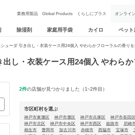
業務用製品
Global Products
くらしにプラス
オンライ
剤
除湿剤
家庭用手袋
カイロ
ペット
シューダ 引き出し・衣装ケース用24個入 やわらかフローラルの香り
き出し・衣装ケース用24個入 やわら
2
件
の店舗が見つかりました
（1~2件目）
市区町村を選ぶ
神戸市東灘区
神戸市灘区
神戸市兵庫区
神戸市長田
神戸市北区
神戸市中央区
神戸市西区
姫路市
尼崎
相生市
豊岡市
加古川市
赤穂市
西脇市
宝塚市