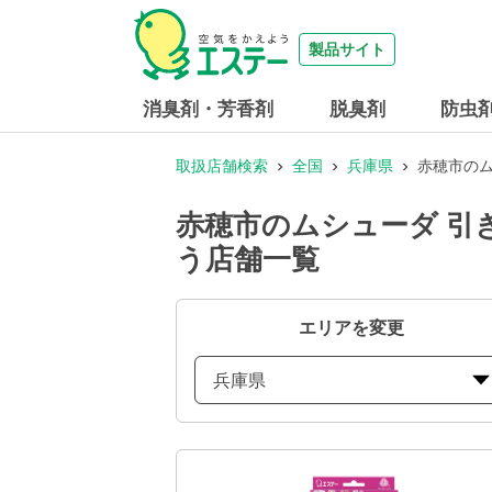
製品サイト
消臭剤・芳香剤
脱臭剤
防虫
取扱店舗検索
全国
兵庫県
赤穂市のム
赤穂市のムシューダ 引
う店舗一覧
エリアを変更
兵庫県