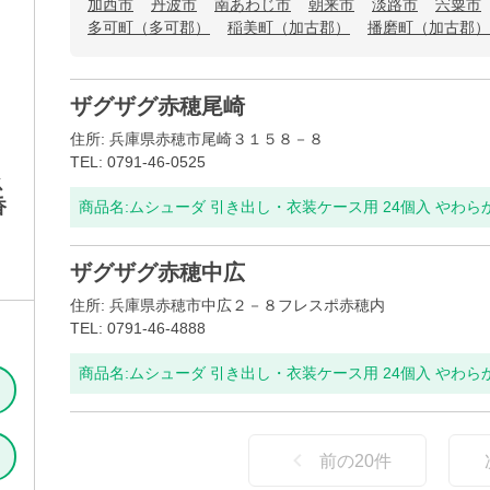
加西市
丹波市
南あわじ市
朝来市
淡路市
宍粟市
多可町（多可郡）
稲美町（加古郡）
播磨町（加古郡）
ザグザグ赤穂尾崎
住所: 兵庫県赤穂市尾崎３１５８－８
TEL: 0791-46-0525
ス
香
商品名:
ムシューダ 引き出し・衣装ケース用 24個入 やわ
ザグザグ赤穂中広
住所: 兵庫県赤穂市中広２－８フレスポ赤穂内
TEL: 0791-46-4888
商品名:
ムシューダ 引き出し・衣装ケース用 24個入 やわ
前の
20
件