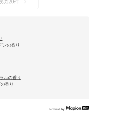
次の
20
件
り
デンの香り
ーラルの香り
プの香り
Powerd by