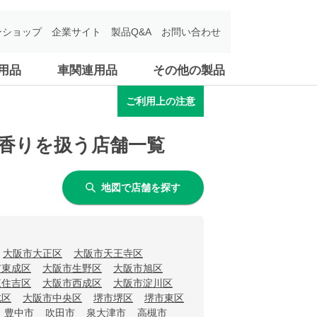
ンショップ
企業サイト
製品Q&A
お問い合わせ
用品
車関連用品
その他の製品
ご利用上の注意
の香りを扱う店舗一覧
地図で店舗を探す
大阪市大正区
大阪市天王寺区
市東成区
大阪市生野区
大阪市旭区
東住吉区
大阪市西成区
大阪市淀川区
北区
大阪市中央区
堺市堺区
堺市東区
豊中市
吹田市
泉大津市
高槻市