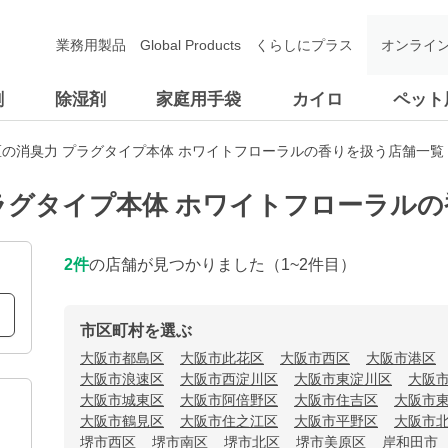
業務用製品
Global Products
くらしにプラス
オンライ
剤
除湿剤
家庭用手袋
カイロ
ペット
の消臭力 プラグタイプ本体 ホワイトフローラルの香りを扱う店舗一覧
ラグタイプ本体 ホワイトフローラル
2
件
の店舗が見つかりました
（1~2件目）
市区町村を選ぶ
大阪市都島区
大阪市此花区
大阪市西区
大阪市港区
大阪市浪速区
大阪市西淀川区
大阪市東淀川区
大阪
大阪市城東区
大阪市阿倍野区
大阪市住吉区
大阪市
大阪市鶴見区
大阪市住之江区
大阪市平野区
大阪市
堺市西区
堺市南区
堺市北区
堺市美原区
岸和田市