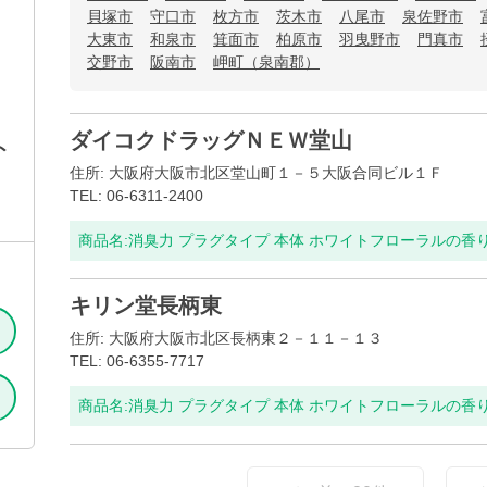
貝塚市
守口市
枚方市
茨木市
八尾市
泉佐野市
大東市
和泉市
箕面市
柏原市
羽曳野市
門真市
交野市
阪南市
岬町（泉南郡）
ダイコクドラッグＮＥＷ堂山
ト
住所: 大阪府大阪市北区堂山町１－５大阪合同ビル１Ｆ
TEL: 06-6311-2400
商品名:
消臭力 プラグタイプ 本体 ホワイトフローラルの香
キリン堂長柄東
住所: 大阪府大阪市北区長柄東２－１１－１３
TEL: 06-6355-7717
商品名:
消臭力 プラグタイプ 本体 ホワイトフローラルの香