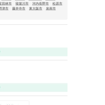
富田林市
寝屋川市
河内長野市
松原市
摂津市
藤井寺市
東大阪市
泉南市
り
り