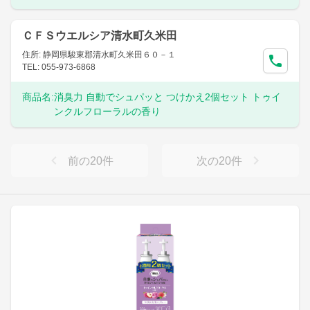
ＣＦＳウエルシア清水町久米田
住所: 静岡県駿東郡清水町久米田６０－１
TEL: 055-973-6868
商品名:
消臭力 自動でシュパッと つけかえ2個セット トゥイ
ンクルフローラルの香り
前の
20
件
次の
20
件