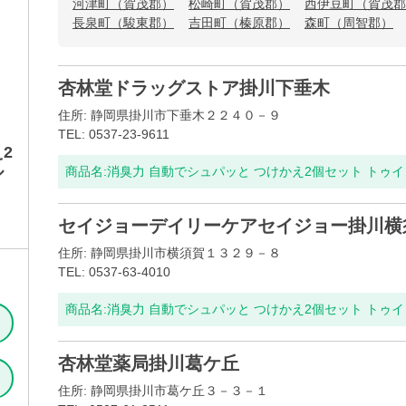
河津町（賀茂郡）
松崎町（賀茂郡）
西伊豆町（賀茂郡
長泉町（駿東郡）
吉田町（榛原郡）
森町（周智郡）
杏林堂ドラッグストア掛川下垂木
住所: 静岡県掛川市下垂木２２４０－９
TEL: 0537-23-9611
2
ル
商品名:
消臭力 自動でシュパッと つけかえ2個セット トゥ
セイジョーデイリーケアセイジョー掛川横
住所: 静岡県掛川市横須賀１３２９－８
TEL: 0537-63-4010
商品名:
消臭力 自動でシュパッと つけかえ2個セット トゥ
杏林堂薬局掛川葛ケ丘
住所: 静岡県掛川市葛ケ丘３－３－１