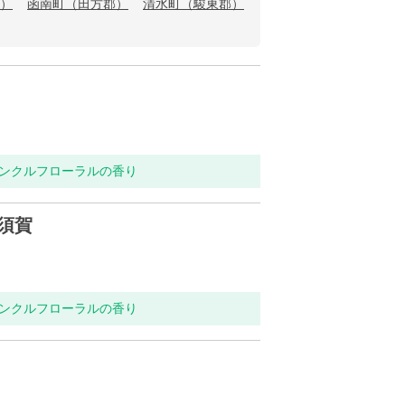
）
函南町（田方郡）
清水町（駿東郡）
インクルフローラルの香り
須賀
インクルフローラルの香り