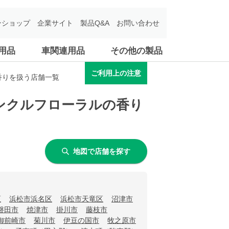
ンショップ
企業サイト
製品Q&A
お問い合わせ
用品
車関連用品
その他の製品
ご利用上の注意
香りを扱う店舗一覧
インクルフローラルの香り
地図で店舗を探す
区
浜松市浜名区
浜松市天竜区
沼津市
磐田市
焼津市
掛川市
藤枝市
御前崎市
菊川市
伊豆の国市
牧之原市