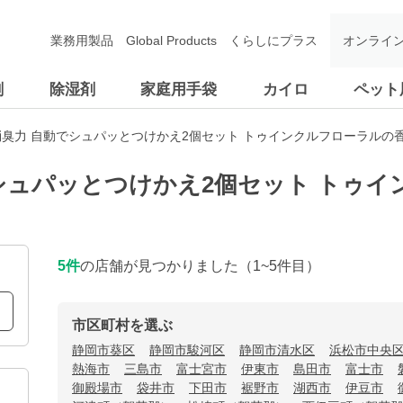
業務用製品
Global Products
くらしにプラス
オンライ
剤
除湿剤
家庭用手袋
カイロ
ペット
臭力 自動でシュパッとつけかえ2個セット トゥインクルフローラルの
シュパッとつけかえ2個セット トゥ
5
件
の店舗が見つかりました
（1~5件目）
市区町村を選ぶ
静岡市葵区
静岡市駿河区
静岡市清水区
浜松市中央
熱海市
三島市
富士宮市
伊東市
島田市
富士市
御殿場市
袋井市
下田市
裾野市
湖西市
伊豆市