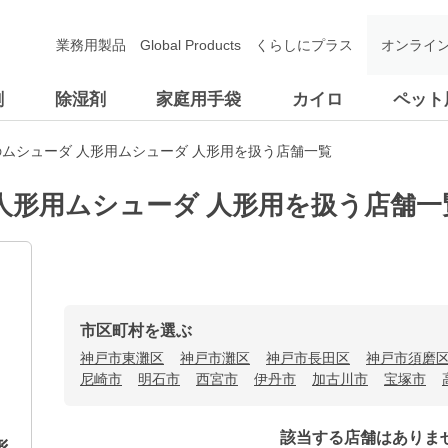
業務用製品
Global Products
くらしにプラス
オンライ
剤
除湿剤
家庭用手袋
カイロ
ペット
ムシューダ 人形用ムシューダ 人形用を扱う店舗一覧
人形用ムシューダ 人形用を扱う店舗一
市区町村を選ぶ
神戸市東灘区
神戸市灘区
神戸市長田区
神戸市須磨
尼崎市
明石市
西宮市
伊丹市
加古川市
宝塚市
該当する店舗はありま