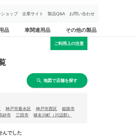
ンショップ
企業サイト
製品Q&A
お問い合わせ
用品
車関連用品
その他の製品
ご利用上の注意
覧
地図で店舗を探す
区
神戸市垂水区
神戸市西区
姫路市
高砂市
三田市
猪名川町（川辺郡）
せんでした