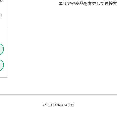
形
エリアや商品を変更して再検索
り
©S.T. CORPORATION