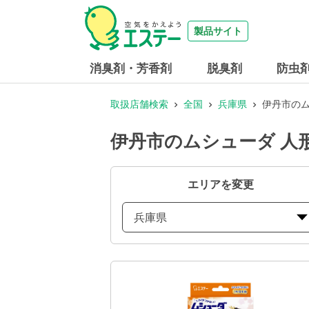
製品サイト
消臭剤・芳香剤
脱臭剤
防虫
取扱店舗検索
全国
兵庫県
伊丹市のム
伊丹市のムシューダ 人
エリアを変更
兵庫県