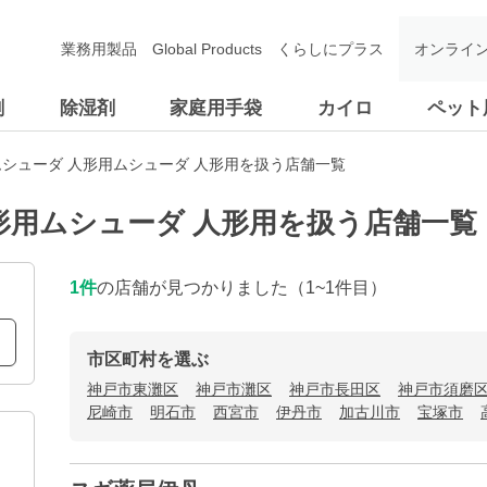
業務用製品
Global Products
くらしにプラス
オンライ
剤
除湿剤
家庭用手袋
カイロ
ペット
シューダ 人形用ムシューダ 人形用を扱う店舗一覧
形用ムシューダ 人形用を扱う店舗一覧
1
件
の店舗が見つかりました
（1~1件目）
市区町村を選ぶ
神戸市東灘区
神戸市灘区
神戸市長田区
神戸市須磨
尼崎市
明石市
西宮市
伊丹市
加古川市
宝塚市