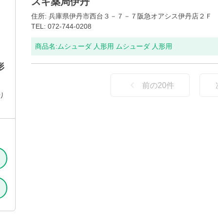
スギ薬局伊丹
住所: 兵庫県伊丹市西台３－７－７阪急オアシス伊丹店２Ｆ
TEL: 072-744-0208
商品名:
ムシューダ 人形用 ムシューダ 人形用
形
前の
20
件
り