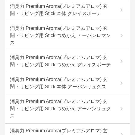
消臭力 Premium Aroma(プレミアムアロマ) 玄
関・リビング用 Stick 本体 グレイスボーテ
消臭力 Premium Aroma(プレミアムアロマ) 玄
関・リビング用 Stick つめかえ アーバンロマン
ス
消臭力 Premium Aroma(プレミアムアロマ) 玄
関・リビング用 Stick つめかえ グレイスボーテ
消臭力 Premium Aroma(プレミアムアロマ) 玄
関・リビング用 Stick 本体 アーバンリュクス
消臭力 Premium Aroma(プレミアムアロマ) 玄
関・リビング用 Stick つめかえ アーバンリュク
ス
消臭力 Premium Aroma(プレミアムアロマ) 玄