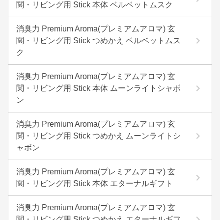
関・リビング用 Stick 本体 ベルベットムスク
消臭力 Premium Aroma(プレミアムアロマ) 玄
関・リビング用 Stick つめかえ ベルベットムス
ク
消臭力 Premium Aroma(プレミアムアロマ) 玄
関・リビング用 Stick 本体 ムーンライトシャボ
ン
消臭力 Premium Aroma(プレミアムアロマ) 玄
関・リビング用 Stick つめかえ ムーンライトシ
ャボン
消臭力 Premium Aroma(プレミアムアロマ) 玄
関・リビング用 Stick 本体 エターナルギフト
消臭力 Premium Aroma(プレミアムアロマ) 玄
関・リビング用 Stick つめかえ エターナルギフ