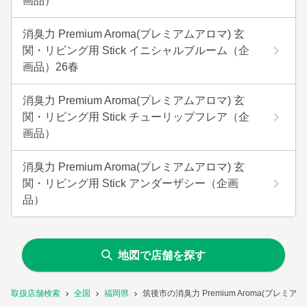
画品）
消臭力 Premium Aroma(プレミアムアロマ) 玄
関・リビング用 Stick イニシャルブルーム（企
画品）26春
消臭力 Premium Aroma(プレミアムアロマ) 玄
関・リビング用 Stick チューリップフレア（企
画品）
消臭力 Premium Aroma(プレミアムアロマ) 玄
関・リビング用 Stick アンダーザシー（企画
品）
地図で店舗を探す
取扱店舗検索
全国
福岡県
筑後市の消臭力 Premium Aroma(プレミ