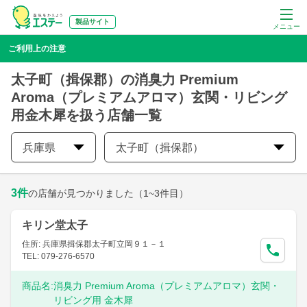
製品サイト
メニュー
ご利用上の注意
太子町（揖保郡）の消臭力 Premium
Aroma（プレミアムアロマ）玄関・リビング
用金木犀を扱う店舗一覧
兵庫県
太子町（揖保郡）
3
件
の店舗が見つかりました
（1~3件目）
キリン堂太子
住所: 兵庫県揖保郡太子町立岡９１－１
TEL: 079-276-6570
商品名:
消臭力 Premium Aroma（プレミアムアロマ）玄関・
リビング用 金木犀