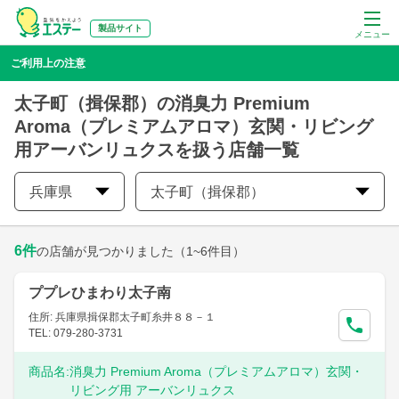
製品サイト
メニュー
ご利用上の注意
太子町（揖保郡）の消臭力 Premium
Aroma（プレミアムアロマ）玄関・リビング
用アーバンリュクスを扱う店舗一覧
兵庫県
太子町（揖保郡）
6
件
の店舗が見つかりました
（1~6件目）
ププレひまわり太子南
住所: 兵庫県揖保郡太子町糸井８８－１
TEL: 079-280-3731
商品名:
消臭力 Premium Aroma（プレミアムアロマ）玄関・
リビング用 アーバンリュクス