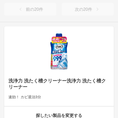
前の
20
件
次の
20
件
洗浄力 洗たく槽クリーナー洗浄力 洗たく槽ク
リーナー
速効！ カビ退治3分
探したい製品を変更する