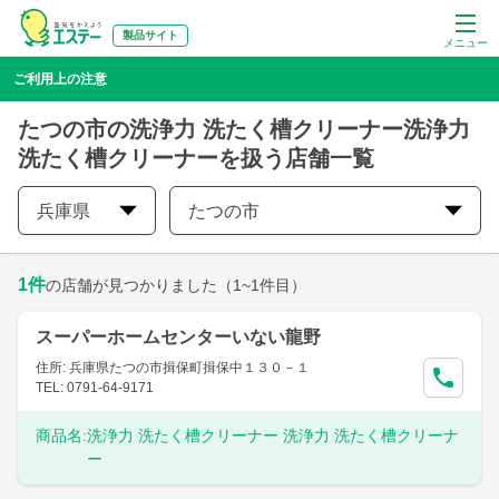
製品サイト
メニュー
ご利用上の注意
たつの市の洗浄力 洗たく槽クリーナー洗浄力
洗たく槽クリーナーを扱う店舗一覧
兵庫県
たつの市
1
件
の店舗が見つかりました
（1~1件目）
スーパーホームセンターいない龍野
住所: 兵庫県たつの市揖保町揖保中１３０－１
TEL: 0791-64-9171
商品名:
洗浄力 洗たく槽クリーナー 洗浄力 洗たく槽クリーナ
ー