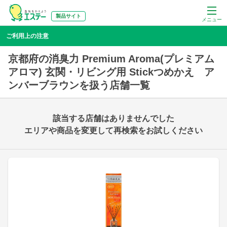
製品サイト
メニュー
ご利用上の注意
京都府の消臭力 Premium Aroma(プレミアム
アロマ) 玄関・リビング用 Stickつめかえ ア
ンバーブラウンを扱う店舗一覧
該当する店舗はありませんでした
エリアや商品を変更して再検索をお試しください