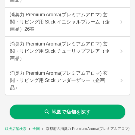
消臭力 Premium Aroma(プレミアムアロマ) 玄
関・リビング用 Stick イニシャルブルーム（企
画品）26春
消臭力 Premium Aroma(プレミアムアロマ) 玄
関・リビング用 Stick チューリップフレア（企
画品）
消臭力 Premium Aroma(プレミアムアロマ) 玄
関・リビング用 Stick アンダーザシー（企画
品）
地図で店舗を探す
取扱店舗検索
全国
京都府の消臭力 Premium Aroma(プレミアムアロマ