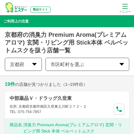
製品サイト
メニュー
ご利用上の注意
京都府の消臭力 Premium Aroma(プレミアム
アロマ) 玄関・リビング用 Stick本体 ベルベッ
トムスクを扱う店舗一覧
京都府
市区町村を選ぶ
19
件
の店舗が見つかりました
（1~19件目）
中部薬品Ｖ・ドラッグ久世東
住所: 京都府京都市南区久世東土川町２７２－２
TEL: 075-754-7857
商品名:
消臭力 Premium Aroma(プレミアムアロマ) 玄関・リ
ビング用 Stick 本体 ベルベットムスク