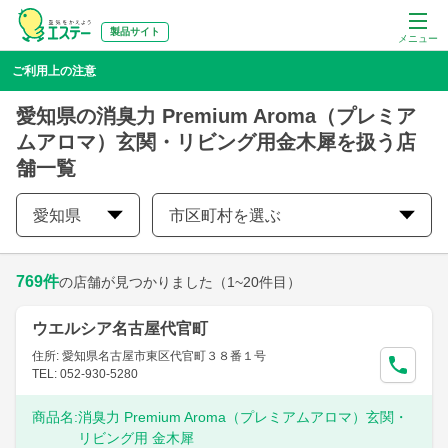
製品サイト
メニュー
ご利用上の注意
愛知県の消臭力 Premium Aroma（プレミア
ムアロマ）玄関・リビング用金木犀を扱う店
舗一覧
愛知県
市区町村を選ぶ
769
件
の店舗が見つかりました
（1~20件目）
ウエルシア名古屋代官町
住所: 愛知県名古屋市東区代官町３８番１号
TEL: 052-930-5280
商品名:
消臭力 Premium Aroma（プレミアムアロマ）玄関・
リビング用 金木犀