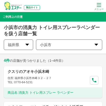
製品サイト
メニュー
ご利用上の注意
小浜市の消臭力 トイレ用スプレーラベンダー
を扱う店舗一覧
福井県
小浜市
4
件
の店舗が見つかりました
（1~4件目）
クスリのアオキ小浜木崎
住所: 福井県小浜市木崎３２－２７
TEL: 0770-64-5231
商品名:
消臭力 トイレ用スプレー ラベンダー