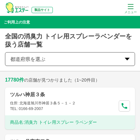
製品サイト
メニュー
ご利用上の注意
全国の消臭力 トイレ用スプレーラベンダーを
扱う店舗一覧
都道府県を選ぶ
17780
件
の店舗が見つかりました
（1~20件目）
ツルハ神居３条
住所: 北海道旭川市神居３条５－１－２
TEL: 0166-69-2007
商品名:
消臭力 トイレ用スプレー ラベンダー