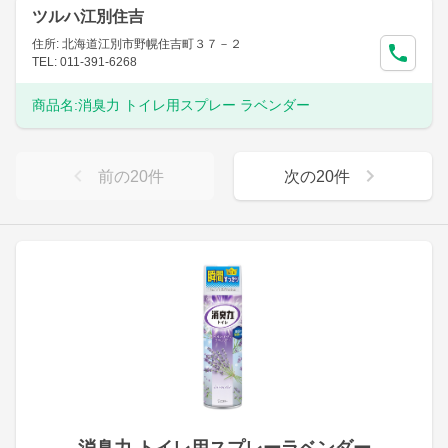
ツルハ江別住吉
住所: 北海道江別市野幌住吉町３７－２
TEL: 011-391-6268
商品名:
消臭力 トイレ用スプレー ラベンダー
前の
20
件
次の
20
件