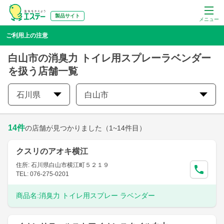
製品サイト
メニュー
ご利用上の注意
白山市の消臭力 トイレ用スプレーラベンダー
を扱う店舗一覧
石川県
白山市
14
件
の店舗が見つかりました
（1~14件目）
クスリのアオキ横江
住所: 石川県白山市横江町５２１９
TEL: 076-275-0201
商品名:
消臭力 トイレ用スプレー ラベンダー