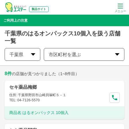
製品サイト
メニュー
ご利用上の注意
千葉県のはるオンパックス10個入を扱う店舗
一覧
千葉県
市区町村を選ぶ
8
件
の店舗が見つかりました
（1~8件目）
セキ薬品梅郷
住所: 千葉県野田市山崎貝塚町５－１
TEL: 04-7126-5570
商品名:
はるオンパックス 10個入