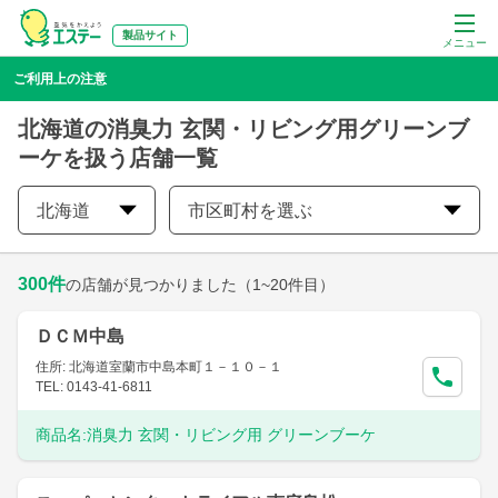
製品サイト
メニュー
ご利用上の注意
北海道の消臭力 玄関・リビング用グリーンブ
ーケを扱う店舗一覧
北海道
市区町村を選ぶ
300
件
の店舗が見つかりました
（1~20件目）
ＤＣＭ中島
住所: 北海道室蘭市中島本町１－１０－１
TEL: 0143-41-6811
商品名:
消臭力 玄関・リビング用 グリーンブーケ