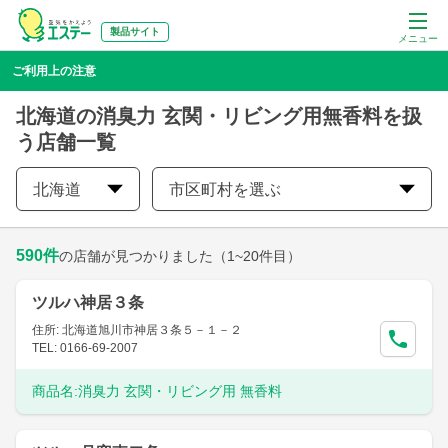
製品サイト
メニュー
ご利用上の注意
北海道の消臭力 玄関・リビング用無香料を扱
う店舗一覧
北海道
市区町村を選ぶ
590
件
の店舗が見つかりました
（1~20件目）
ツルハ神居３条
住所: 北海道旭川市神居３条５－１－２
TEL: 0166-69-2007
商品名:
消臭力 玄関・リビング用 無香料