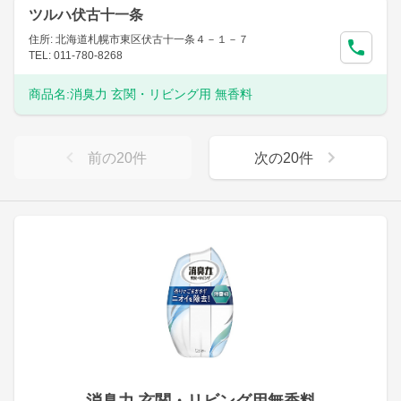
ツルハ伏古十一条
住所: 北海道札幌市東区伏古十一条４－１－７
TEL: 011-780-8268
商品名:
消臭力 玄関・リビング用 無香料
前の
20
件
次の
20
件