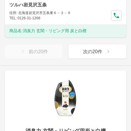
ツルハ岩見沢五条
住所: 北海道岩見沢市五条東６－３－９
TEL: 0126-31-1268
商品名:
消臭力 玄関・リビング用 炭と白檀
前の
20
件
次の
20
件