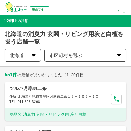
製品サイト
メニュー
ご利用上の注意
北海道の消臭力 玄関・リビング用炭と白檀を
扱う店舗一覧
北海道
市区町村を選ぶ
551
件
の店舗が見つかりました
（1~20件目）
ツルハ月寒東二条
住所: 北海道札幌市豊平区月寒東二条１８－１６３－１０
TEL: 011-858-3268
商品名:
消臭力 玄関・リビング用 炭と白檀