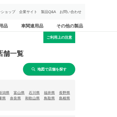
ンショップ
企業サイト
製品Q&A
お問い合わせ
用品
車関連用品
その他の製品
ご利用上の注意
店舗一覧
地図で店舗を探す
新潟県
富山県
石川県
福井県
長野県
庫県
奈良県
和歌山県
鳥取県
島根県