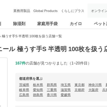
業務用製品
Global Products
くらしにプラス
オンライ
剤
除湿剤
家庭用手袋
カイロ
ペット
 極うす手S 半透明 100枚を扱う店舗一覧
ール 極うす手S 半透明 100枚を扱う
167
件
の店舗が見つかりました
（1~20件目）
都道府県を選ぶ
茨城県
栃木県
群馬県
埼玉県
東京都
神奈川県
岐阜県
愛知県
三重県
滋賀県
京都府
大阪府
兵
広島県
徳島県
香川県
愛媛県