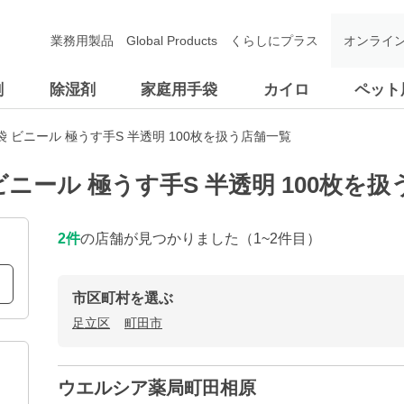
業務用製品
Global Products
くらしにプラス
オンライ
剤
除湿剤
家庭用手袋
カイロ
ペット
 ビニール 極うす手S 半透明 100枚を扱う店舗一覧
ニール 極うす手S 半透明 100枚を
2
件
の店舗が見つかりました
（1~2件目）
市区町村を選ぶ
足立区
町田市
ウエルシア薬局町田相原