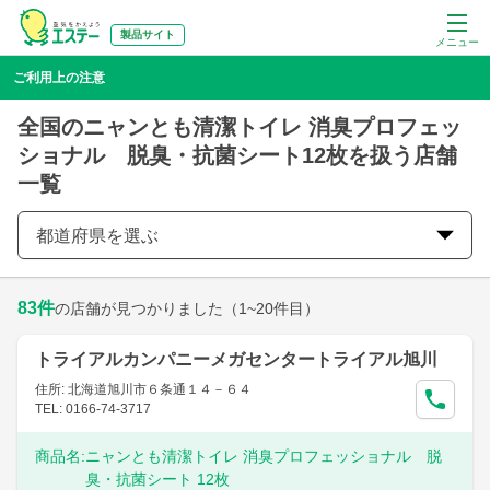
製品サイト
メニュー
ご利用上の注意
全国のニャンとも清潔トイレ 消臭プロフェッ
ショナル 脱臭・抗菌シート12枚を扱う店舗
一覧
都道府県を選ぶ
83
件
の店舗が見つかりました
（1~20件目）
トライアルカンパニーメガセンタートライアル旭川
住所: 北海道旭川市６条通１４－６４
TEL: 0166-74-3717
商品名:
ニャンとも清潔トイレ 消臭プロフェッショナル 脱
臭・抗菌シート 12枚