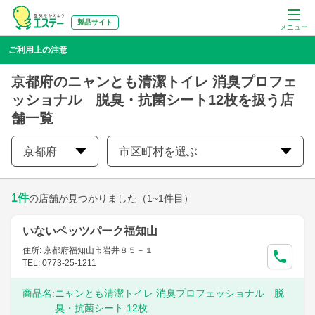
製品サイト
メニュー
ご利用上の注意
京都府のニャンとも清潔トイレ 消臭プロフェ
ッショナル 脱臭・抗菌シート12枚を扱う店
舗一覧
京都府
市区町村を選ぶ
1
件
の店舗が見つかりました
（1~1件目）
いないペッツパーク福知山
住所: 京都府福知山市岩井８５－１
TEL: 0773-25-1211
商品名:
ニャンとも清潔トイレ 消臭プロフェッショナル 脱
臭・抗菌シート 12枚