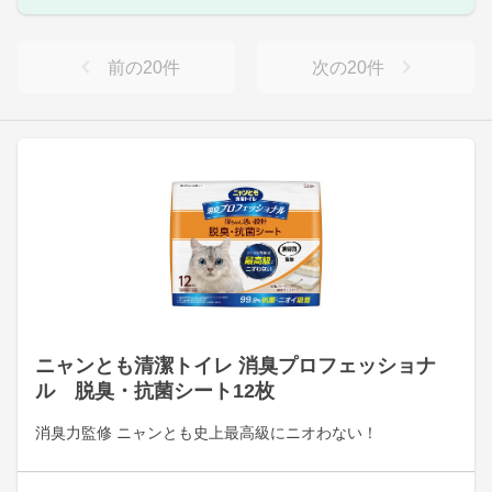
前の
20
件
次の
20
件
ニャンとも清潔トイレ 消臭プロフェッショナ
ル 脱臭・抗菌シート12枚
消臭力監修 ニャンとも史上最高級にニオわない！