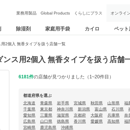
業務用製品
Global Products
くらしにプラス
オンライ
剤
除湿剤
家庭用手袋
カイロ
ペット
ス用2個入 無香タイプを扱う店舗一覧
ダンス用2個入 無香タイプを扱う店舗
6181
件
の店舗が見つかりました
（1~20件目）
都道府県を選ぶ
北海道
青森県
岩手県
宮城県
秋田県
山形県
福
千葉県
東京都
神奈川県
新潟県
富山県
石川県
愛知県
三重県
滋賀県
京都府
大阪府
兵庫県
奈
広島県
山口県
徳島県
香川県
愛媛県
高知県
福
宮崎県
鹿児島県
沖縄県