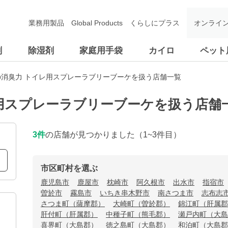
業務用製品
Global Products
くらしにプラス
オンライ
剤
除湿剤
家庭用手袋
カイロ
ペット
の消臭力 トイレ用スプレーラブリーブーケを扱う店舗一覧
用スプレーラブリーブーケを扱う店舗
3
件
の店舗が見つかりました
（1~3件目）
市区町村を選ぶ
鹿児島市
鹿屋市
枕崎市
阿久根市
出水市
指宿市
曽於市
霧島市
いちき串木野市
南さつま市
志布志
さつま町（薩摩郡）
大崎町（曽於郡）
錦江町（肝属郡
肝付町（肝属郡）
中種子町（熊毛郡）
瀬戸内町（大島
喜界町（大島郡）
徳之島町（大島郡）
和泊町（大島郡