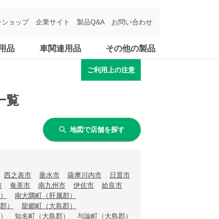
ンショップ
企業サイト
製品Q&A
お問い合わせ
用品
車関連用品
その他の製品
ご利用上の注意
一覧
地図で店舗を探す
西之表市
垂水市
薩摩川内市
日置市
市
奄美市
南九州市
伊佐市
姶良市
）
南大隅町（肝属郡）
郡）
龍郷町（大島郡）
）
知名町（大島郡）
与論町（大島郡）