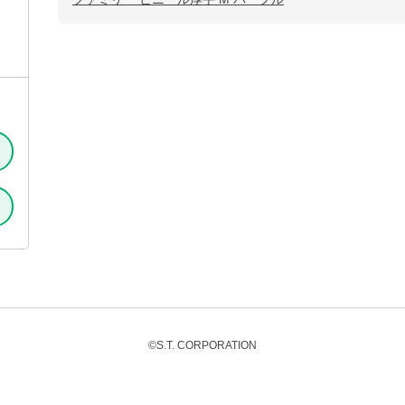
プ
©S.T. CORPORATION