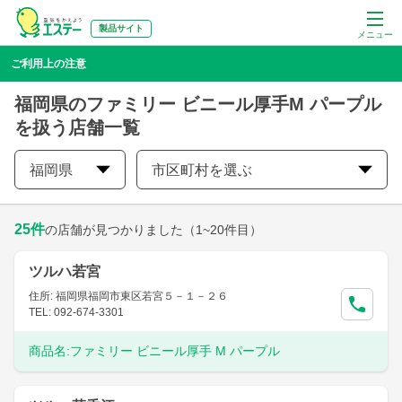
製品サイト
メニュー
ご利用上の注意
福岡県のファミリー ビニール厚手M パープル
を扱う店舗一覧
福岡県
市区町村を選ぶ
25
件
の店舗が見つかりました
（1~20件目）
ツルハ若宮
住所: 福岡県福岡市東区若宮５－１－２６
TEL: 092-674-3301
商品名:
ファミリー ビニール厚手 M パープル