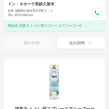
ドン・キホーテ西鉄久留米
住所: 福岡県久留米市大手町１－１
TEL: 0570-090-611
商品名:
消臭力 トイレ用スプレー エアリーブーケ
前の
20
件
次の
20
件