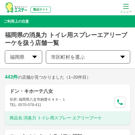
製品サイト
メニュー
ご利用上の注意
福岡県の消臭力 トイレ用スプレーエアリーブ
ーケを扱う店舗一覧
福岡県
市区町村を選ぶ
443
件
の店舗が見つかりました
（1~20件目）
ドン・キホーテ八女
住所: 福岡県八女市納楚６４４－１
TEL: 0570-079-411
商品名:
消臭力 トイレ用スプレー エアリーブーケ