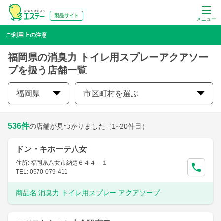
製品サイト
メニュー
ご利用上の注意
福岡県の消臭力 トイレ用スプレーアクアソー
プを扱う店舗一覧
福岡県
市区町村を選ぶ
536
件
の店舗が見つかりました
（1~20件目）
ドン・キホーテ八女
住所: 福岡県八女市納楚６４４－１
TEL: 0570-079-411
商品名:
消臭力 トイレ用スプレー アクアソープ