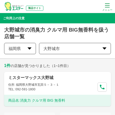
製品サイト
メニュー
ご利用上の注意
大野城市の消臭力 クルマ用 BIG無香料を扱う
店舗一覧
福岡県
大野城市
1
件
の店舗が見つかりました
（1~1件目）
ミスターマックス大野城
住所: 福岡県大野城市瓦田５－３－１
TEL: 092-591-1800
商品名:
消臭力 クルマ用 BIG 無香料