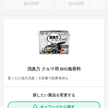
前の
20
件
次の
20
件
消臭力 クルマ用 BIG無香料
置くだけ強力消臭！大容量で効果長持ち
探したい製品を変更する
キーワードから探す