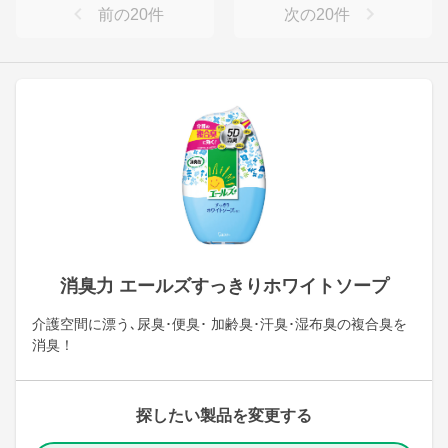
前の
20
件
次の
20
件
消臭力 エールズすっきりホワイトソープ
介護空間に漂う､尿臭･便臭･ 加齢臭･汗臭･湿布臭の複合臭を
消臭！
探したい製品を変更する