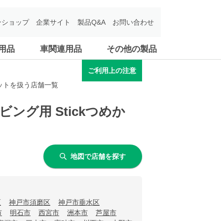
ンショップ
企業サイト
製品Q&A
お問い合わせ
用品
車関連用品
その他の製品
ご利用上の注意
ガモットを扱う店舗一覧
ビング用 Stickつめか
地図で店舗を探す
区
神戸市須磨区
神戸市垂水区
市
明石市
西宮市
洲本市
芦屋市