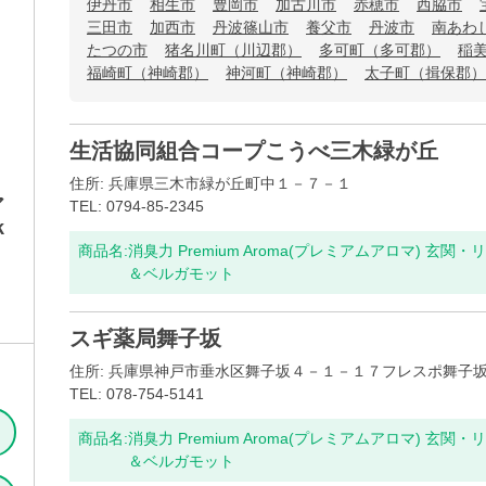
伊丹市
相生市
豊岡市
加古川市
赤穂市
西脇市
三田市
加西市
丹波篠山市
養父市
丹波市
南あわ
たつの市
猪名川町（川辺郡）
多可町（多可郡）
稲
福崎町（神崎郡）
神河町（神崎郡）
太子町（揖保郡）
生活協同組合コープこうべ三木緑が丘
住所: 兵庫県三木市緑が丘町中１－７－１
ア
TEL: 0794-85-2345
k
商品名:
消臭力 Premium Aroma(プレミアムアロマ) 玄関
＆ベルガモット
スギ薬局舞子坂
住所: 兵庫県神戸市垂水区舞子坂４－１－１７フレスポ舞子
TEL: 078-754-5141
商品名:
消臭力 Premium Aroma(プレミアムアロマ) 玄関
＆ベルガモット