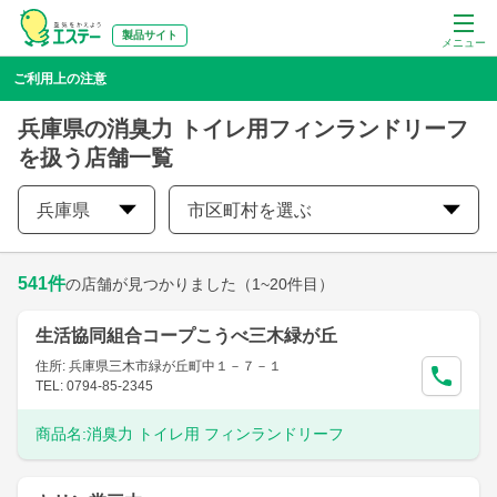
製品サイト
メニュー
ご利用上の注意
兵庫県の消臭力 トイレ用フィンランドリーフ
を扱う店舗一覧
兵庫県
市区町村を選ぶ
541
件
の店舗が見つかりました
（1~20件目）
生活協同組合コープこうべ三木緑が丘
住所: 兵庫県三木市緑が丘町中１－７－１
TEL: 0794-85-2345
商品名:
消臭力 トイレ用 フィンランドリーフ