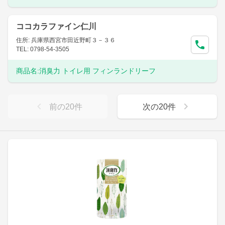
ココカラファイン仁川
住所: 兵庫県西宮市田近野町３－３６
TEL: 0798-54-3505
商品名:
消臭力 トイレ用 フィンランドリーフ
前の
20
件
次の
20
件