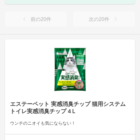
前の
20
件
次の
20
件
エステーペット 実感消臭チップ 猫用システム
トイレ実感消臭チップ 4Ｌ
ウンチのニオイも気にならない！