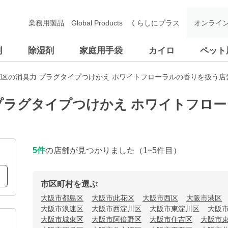
業務用製品
Global Products
くらしにプラス
オンライ
剤
除湿剤
家庭用手袋
カイロ
ペット
区の消臭力 プラグタイプつけかえ ホワイトフローラルの香りを扱う店
プラグタイプつけかえ ホワイトフロ
5
件
の店舗が見つかりました
（1~5件目）
市区町村を選ぶ
大阪市都島区
大阪市此花区
大阪市西区
大阪市港区
大阪市浪速区
大阪市西淀川区
大阪市東淀川区
大阪
大阪市城東区
大阪市阿倍野区
大阪市住吉区
大阪市