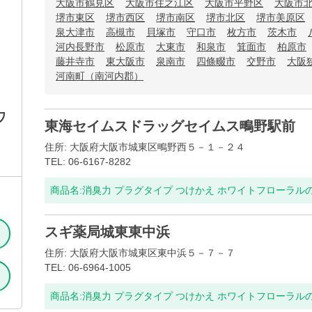
大阪市鶴見区
大阪市住之江区
大阪市平野区
大阪市
堺市東区
堺市西区
堺市南区
堺市北区
堺市美原区
泉大津市
高槻市
貝塚市
守口市
枚方市
茨木市
河内長野市
松原市
大東市
和泉市
箕面市
柏原市
藤井寺市
東大阪市
泉南市
四條畷市
交野市
大阪
河南町（南河内郡）
ワ
東海セイムスドラッグセイムス鴫野駅前
住所: 大阪府大阪市城東区鴫野西５－１－２４
TEL: 06-6167-8282
商品名:
消臭力 プラグタイプ つけかえ ホワイトフローラル
スギ薬局城東東中浜
住所: 大阪府大阪市城東区東中浜５－７－７
TEL: 06-6964-1005
商品名:
消臭力 プラグタイプ つけかえ ホワイトフローラル