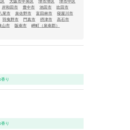
北区
大阪市中央区
堺市堺区
堺市中区
岸和田市
豊中市
池田市
吹田市
八尾市
泉佐野市
富田林市
寝屋川市
羽曳野市
門真市
摂津市
高石市
狭山市
阪南市
岬町（泉南郡）
の香り
の香り