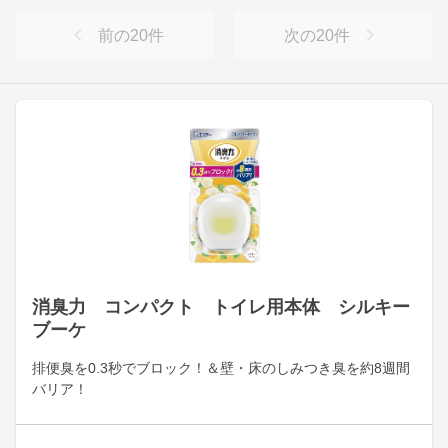
前の
20
件
次の
20
件
消臭力 コンパクト トイレ用本体 シルキー
ブーケ
排便臭を0.3秒でブロック！＆壁・床のしみつき臭を約8週間
バリア！