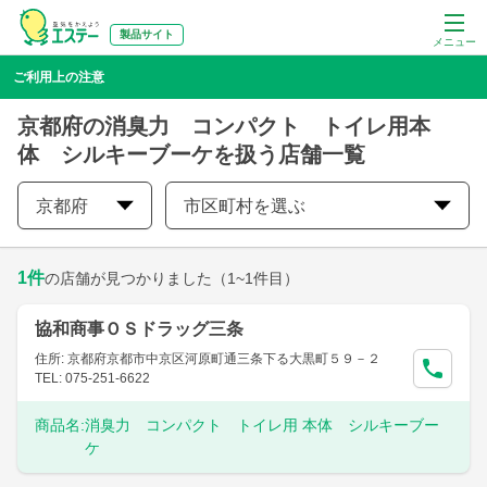
製品サイト
メニュー
ご利用上の注意
京都府の消臭力 コンパクト トイレ用本
体 シルキーブーケを扱う店舗一覧
京都府
市区町村を選ぶ
1
件
の店舗が見つかりました
（1~1件目）
協和商事ＯＳドラッグ三条
住所: 京都府京都市中京区河原町通三条下る大黒町５９－２
TEL: 075-251-6622
商品名:
消臭力 コンパクト トイレ用 本体 シルキーブー
ケ