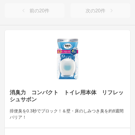
前の
20
件
次の
20
件
消臭力 コンパクト トイレ用本体 リフレッ
シュサボン
排便臭を0.3秒でブロック！＆壁・床のしみつき臭を約8週間
バリア！