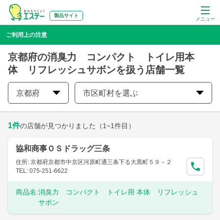
製品サイト
メニュー
ご利用上の注意
京都府の消臭力 コンパクト トイレ用本
体 リフレッシュサボンを扱う店舗一覧
京都府
市区町村を選ぶ
1
件
の店舗が見つかりました
（1~1件目）
協和商事ＯＳドラッグ三条
住所: 京都府京都市中京区河原町通三条下る大黒町５９－２
TEL: 075-251-6622
商品名:
消臭力 コンパクト トイレ用 本体 リフレッシュ
サボン