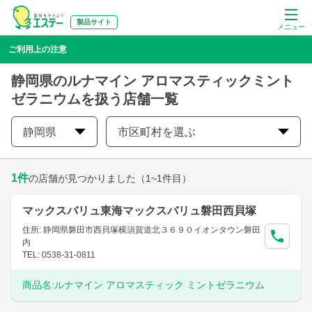
製品サイト
メニュー
ご利用上の注意
静岡県のルナマイン アロマスティックミント
ゼラニウムを扱う店舗一覧
静岡県
市区町村を選ぶ
1
件
の店舗が見つかりました
（1~1件目）
マックスバリュ東海マックスバリュ磐田西貝塚
住所: 静岡県磐田市西貝塚横須賀道北３６９０イオンタウン磐田
内
TEL: 0538-31-0811
商品名:
ルナマイン アロマスティック ミントゼラニウム