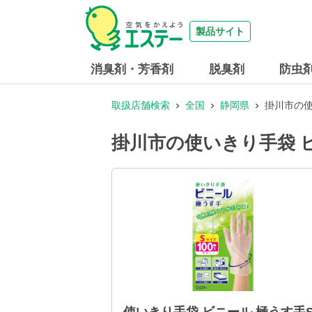
製品サイト
消臭剤・芳香剤
脱臭剤
防虫
取扱店舗検索
全国
静岡県
掛川市の使
掛川市の使いきり手袋 ビ