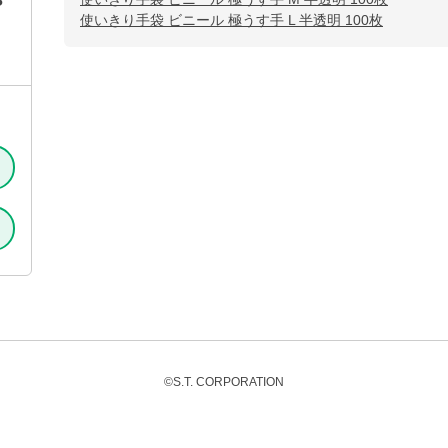
S
使いきり手袋 ビニール 極うす手 L 半透明 100枚
©S.T. CORPORATION