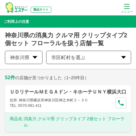
製品サイト
メニュー
ご利用上の注意
神奈川県の消臭力 クルマ用 クリップタイプ2
個セット フローラルを扱う店舗一覧
神奈川県
市区町村を選ぶ
52
件
の店舗が見つかりました
（1~20件目）
ＵＤリテールＭＥＧＡドン・キホーテＵＮＹ横浜大口
住所: 神奈川県横浜市神奈川区神之木町２－３０
TEL: 0570-081-411
商品名:
消臭力 クルマ用 クリップタイプ 2個セット フローラ
ル