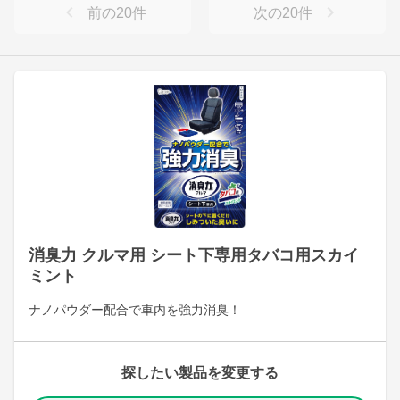
前の
20
件
次の
20
件
消臭力 クルマ用 シート下専用タバコ用スカイ
ミント
ナノパウダー配合で車内を強力消臭！
探したい製品を変更する