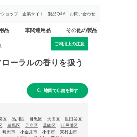
ンショップ
企業サイト
製品Q&A
お問い合わせ
用品
車関連用品
その他の製品
ご利用上の注意
覧
フローラルの香りを扱う
地図で店舗を探す
東区
品川区
目黒区
大田区
世田谷区
区
練馬区
足立区
葛飾区
江戸川区
町田市
小金井市
小平市
東村山市