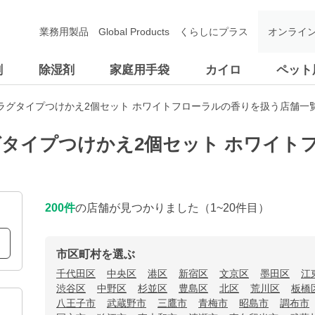
業務用製品
Global Products
くらしにプラス
オンライ
剤
除湿剤
家庭用手袋
カイロ
ペット
ラグタイプつけかえ2個セット ホワイトフローラルの香りを扱う店舗一
タイプつけかえ2個セット ホワイト
200
件
の店舗が見つかりました
（1~20件目）
市区町村を選ぶ
千代田区
中央区
港区
新宿区
文京区
墨田区
江
渋谷区
中野区
杉並区
豊島区
北区
荒川区
板橋
八王子市
武蔵野市
三鷹市
青梅市
昭島市
調布市