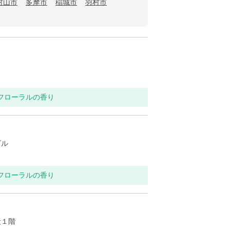
村山市
多摩市
稲城市
羽村市
トフローラルの香り
ビル
トフローラルの香り
段１階