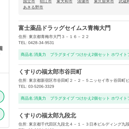
国立市
狛江市
東大和市
清瀬市
東久留米市
武蔵
あきる野市
富士薬品ドラッグセイムス青梅大門
住所: 東京都青梅市大門３－１６－２２
TEL: 0428-34-9531
個
り
商品名:
消臭力 プラグタイプ つけかえ2個セット ホワイ
くすりの福太郎市谷田町
住所: 東京都新宿区市谷田町２－２－５ニッセイ市ヶ谷田町
TEL: 03-5206-3329
商品名:
消臭力 プラグタイプ つけかえ2個セット ホワイ
くすりの福太郎九段北
住所: 東京都千代田区九段北４－１－３日本ビルディング九