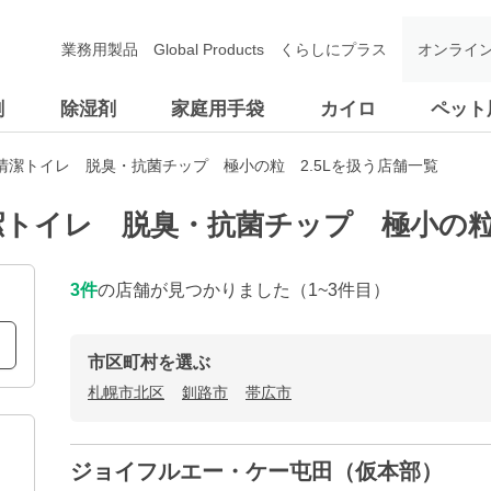
業務用製品
Global Products
くらしにプラス
オンライ
剤
除湿剤
家庭用手袋
カイロ
ペット
清潔トイレ 脱臭・抗菌チップ 極小の粒 2.5Lを扱う店舗一覧
トイレ 脱臭・抗菌チップ 極小の粒 
3
件
の店舗が見つかりました
（1~3件目）
市区町村を選ぶ
札幌市北区
釧路市
帯広市
ジョイフルエー・ケー屯田（仮本部）