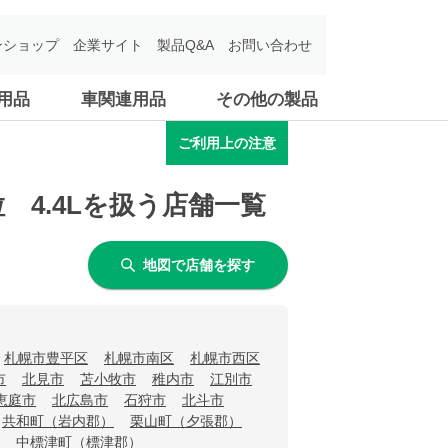
ンショップ
企業サイト
製品Q&A
お問い合わせ
用品
車関連用品
その他の製品
ご利用上の注意
4.4Lを扱う店舗一覧
地図で店舗を探す
札幌市豊平区
札幌市南区
札幌市西区
市
北見市
苫小牧市
稚内市
江別市
恵庭市
北広島市
石狩市
北斗市
共和町（岩内郡）
栗山町（夕張郡）
中標津町（標津郡）