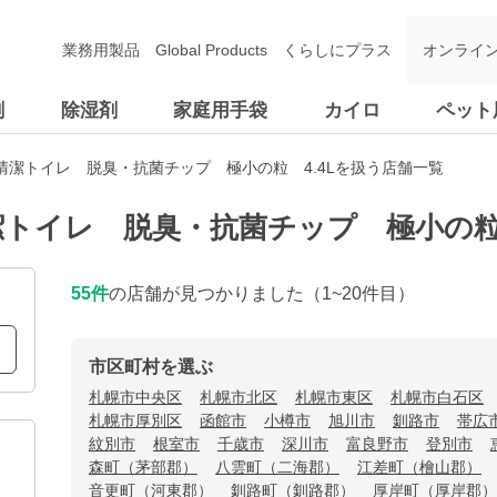
業務用製品
Global Products
くらしにプラス
オンライ
剤
除湿剤
家庭用手袋
カイロ
ペット
清潔トイレ 脱臭・抗菌チップ 極小の粒 4.4Lを扱う店舗一覧
トイレ 脱臭・抗菌チップ 極小の粒 
55
件
の店舗が見つかりました
（1~20件目）
市区町村を選ぶ
札幌市中央区
札幌市北区
札幌市東区
札幌市白石区
札幌市厚別区
函館市
小樽市
旭川市
釧路市
帯広
紋別市
根室市
千歳市
深川市
富良野市
登別市
森町（茅部郡）
八雲町（二海郡）
江差町（檜山郡）
音更町（河東郡）
釧路町（釧路郡）
厚岸町（厚岸郡）