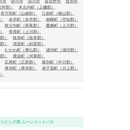
川市
砂川市
深川市
富良野市
登別市
石狩郡）
木古内町（上磯郡）
長万部町（山越郡）
江差町（檜山郡）
）
余市町（余市郡）
南幌町（空知郡）
秩父別町（雨竜郡）
鷹栖町（上川郡）
）
美瑛町（上川郡）
郡）
枝幸町（枝幸郡）
郡）
清里町（斜里郡）
むかわ町（勇払郡）
浦河町（浦河郡）
郡）
鹿追町（河東郡）
広尾町（広尾郡）
幕別町（中川郡）
厚岸町（厚岸郡）
弟子屈町（川上郡）
）
関・リビング用 ムーンリットバス