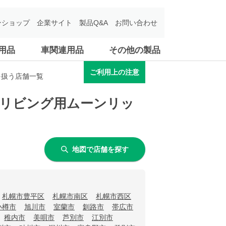
ンショップ
企業サイト
製品Q&A
お問い合わせ
用品
車関連用品
その他の製品
ご利用上の注意
を扱う店舗一覧
関・リビング用ムーンリッ
地図で店舗を探す
札幌市豊平区
札幌市南区
札幌市西区
小樽市
旭川市
室蘭市
釧路市
帯広市
稚内市
美唄市
芦別市
江別市