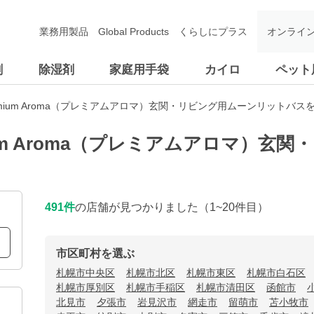
業務用製品
Global Products
くらしにプラス
オンライ
剤
除湿剤
家庭用手袋
カイロ
ペット
emium Aroma（プレミアムアロマ）玄関・リビング用ムーンリットバス
ium Aroma（プレミアムアロマ）玄
491
件
の店舗が見つかりました
（1~20件目）
市区町村を選ぶ
札幌市中央区
札幌市北区
札幌市東区
札幌市白石区
札幌市厚別区
札幌市手稲区
札幌市清田区
函館市
北見市
夕張市
岩見沢市
網走市
留萌市
苫小牧市