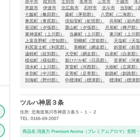
赤平市
紋別市
士別市
名寄市
三笠市
千歳市
滝
恵庭市
伊達市
北広島市
石狩市
北斗市
当別町（
七飯町（亀田郡）
森町（茅部郡）
八雲町（二海郡）
奥尻町（奥尻郡）
倶知安町（虻田郡）
共和町（岩内郡
長沼町（夕張郡）
栗山町（夕張郡）
月形町（樺戸郡）
東神楽町（上川郡）
当麻町（上川郡）
東川町（上川郡
上富良野町（空知郡）
羽幌町（苫前郡）
天塩町（天塩
利尻富士町（利尻郡）
美幌町（網走郡）
斜里町（斜里
遠軽町（紋別郡）
大空町（網走郡）
白老町（白老郡）
様似町（様似郡）
新ひだか町（日高郡）
音更町（河東
清水町（上川郡）
芽室町（河西郡）
大樹町（広尾郡）
本別町（中川郡）
足寄町（足寄郡）
釧路町（釧路郡）
別海町（野付郡）
中標津町（標津郡）
標津町（標津郡
ツルハ神居３条
住所: 北海道旭川市神居３条５－１－２
TEL: 0166-69-2007
商品名:
消臭力 Premium Aroma（プレミアムアロマ）玄