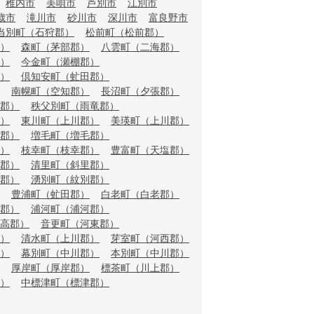
稚内市
美唄市
芦別市
江別市
歳市
滝川市
砂川市
深川市
富良野市
当別町（石狩郡）
松前町（松前郡）
）
森町（茅部郡）
八雲町（二海郡）
）
今金町（瀬棚郡）
）
倶知安町（虻田郡）
南幌町（空知郡）
長沼町（夕張郡）
郡）
秩父別町（雨竜郡）
）
東川町（上川郡）
美瑛町（上川郡）
郡）
増毛町（増毛郡）
）
枝幸町（枝幸郡）
豊富町（天塩郡）
郡）
清里町（斜里郡）
郡）
湧別町（紋別郡）
豊浦町（虻田郡）
白老町（白老郡）
郡）
浦河町（浦河郡）
高郡）
音更町（河東郡）
）
清水町（上川郡）
芽室町（河西郡）
）
幕別町（中川郡）
本別町（中川郡）
厚岸町（厚岸郡）
標茶町（川上郡）
）
中標津町（標津郡）