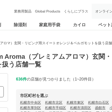
業務用製品
Global Products
くらしにプラス
オンライ
剤
除湿剤
家庭用手袋
カイロ
ペット
プレミアムアロマ）玄関・リビング用スイートオレンジ＆ベルガモットを扱う店
ium Aroma（プレミアムアロマ）玄
を扱う店舗一覧
636
件
の店舗が見つかりました
（1~20件目）
市区町村を選ぶ
札幌市中央区
札幌市北区
札幌市東区
札幌市白石区
札幌市厚別区
札幌市手稲区
札幌市清田区
函館市