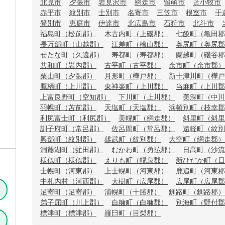
北見市
夕張市
岩見沢市
網走市
留萌市
苫小牧市
赤平市
紋別市
士別市
名寄市
三笠市
根室市
千
登別市
恵庭市
伊達市
北広島市
石狩市
北斗市
福島町（松前郡）
木古内町（上磯郡）
七飯町（亀田郡
長万部町（山越郡）
江差町（檜山郡）
奥尻町（奥尻郡
せたな町（久遠郡）
寿都町（寿都郡）
蘭越町（磯谷郡
共和町（岩内郡）
古平町（古平郡）
余市町（余市郡）
栗山町（夕張郡）
月形町（樺戸郡）
新十津川町（樺戸
鷹栖町（上川郡）
東神楽町（上川郡）
当麻町（上川郡
上富良野町（空知郡）
下川町（上川郡）
美深町（中川
羽幌町（苫前郡）
天塩町（天塩郡）
浜頓別町（枝幸郡
利尻富士町（利尻郡）
美幌町（網走郡）
斜里町（斜里
訓子府町（常呂郡）
佐呂間町（常呂郡）
遠軽町（紋別
興部町（紋別郡）
雄武町（紋別郡）
大空町（網走郡）
洞爺湖町（虻田郡）
むかわ町（勇払郡）
日高町（沙流
様似町（様似郡）
えりも町（幌泉郡）
新ひだか町（日
士幌町（河東郡）
上士幌町（河東郡）
鹿追町（河東郡
中札内村（河西郡）
大樹町（広尾郡）
広尾町（広尾郡
足寄町（足寄郡）
浦幌町（十勝郡）
釧路町（釧路郡）
弟子屈町（川上郡）
白糠町（白糠郡）
別海町（野付郡
標津町（標津郡）
羅臼町（目梨郡）