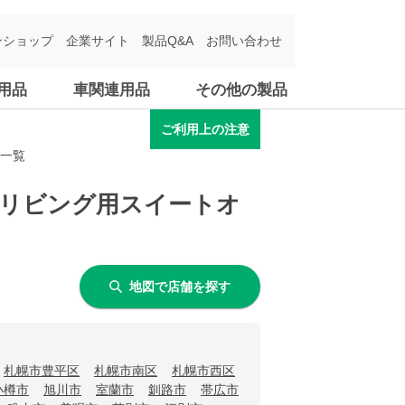
ンショップ
企業サイト
製品Q&A
お問い合わせ
用品
車関連用品
その他の製品
ご利用上の注意
舗一覧
関・リビング用スイートオ
地図で店舗を探す
札幌市豊平区
札幌市南区
札幌市西区
小樽市
旭川市
室蘭市
釧路市
帯広市