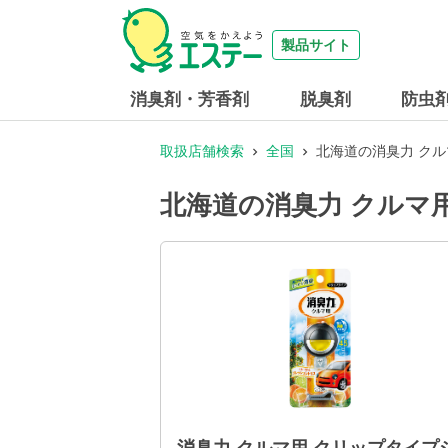
製品サイト
消臭剤・芳香剤
脱臭剤
防虫
取扱店舗検索
全国
北海道の消臭力 ク
北海道の消臭力 クルマ